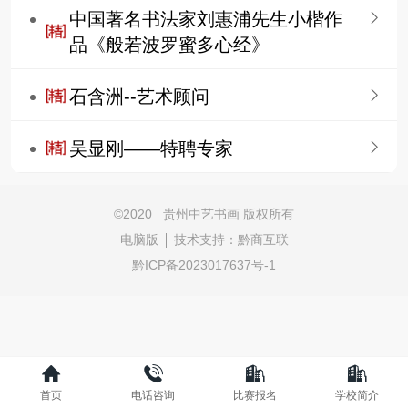
中国著名书法家刘惠浦先生小楷作
品《般若波罗蜜多心经》
石含洲--艺术顾问
吴显刚——特聘专家
©
2020 贵州中艺书画 版权所有
电脑版
技术支持：
黔商互联
黔ICP备2023017637号-1
首页
电话咨询
比赛报名
学校简介